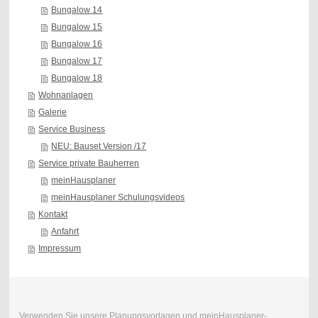
Bungalow 14
Bungalow 15
Bungalow 16
Bungalow 17
Bungalow 18
Wohnanlagen
Galerie
Service Business
NEU: Bauset Version /17
Service private Bauherren
meinHausplaner
meinHausplaner Schulungsvideos
Kontakt
Anfahrt
Impressum
Verwenden Sie unsere Planungsvorlagen und meinHausplaner-