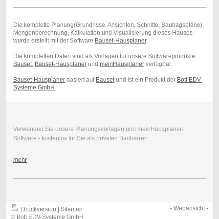
Die komplette Planung(Grundrisse, Ansichten, Schnitte, Bautragspläne),
Mengenberechnung, Kalkulation und Visualisierung dieses Hauses
wurde erstellt mit der Software
Bauset-Hausplaner
.
Die kompletten Daten sind als Vorlagen für unsere Softwareprodukte
Bauset
,
Bauset-Hausplaner
und
meinHausplaner
verfügbar.
Bauset-Hausplaner
basiert auf
Bauset
und ist ein Produkt der
Bott EDV-
Systeme GmbH
Verwenden Sie unsere Planungsvorlagen und meinHausplaner-
Software - kostenlos für Sie als privaten Bauherren.
mehr
-
Webansicht
-
Druckversion
|
Sitemap
© Bott EDV-Systeme GmbH