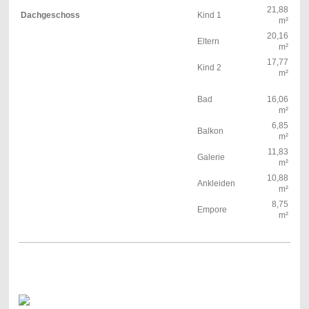
21,88
Dachgeschoss
Kind 1
m²
20,16
Eltern
m²
17,77
Kind 2
m²
Bad
16,06
m²
6,85
Balkon
m²
11,83
Galerie
m²
10,88
Ankleiden
m²
8,75
Empore
m²