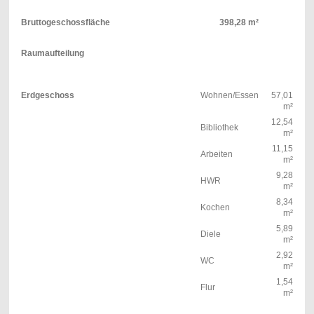
Bruttogeschossfläche
398,28 m²
Raumaufteilung
Erdgeschoss
Wohnen/Essen
57,01
m²
12,54
Bibliothek
m²
11,15
Arbeiten
m²
9,28
HWR
m²
8,34
Kochen
m²
5,89
Diele
m²
2,92
WC
m²
1,54
Flur
m²