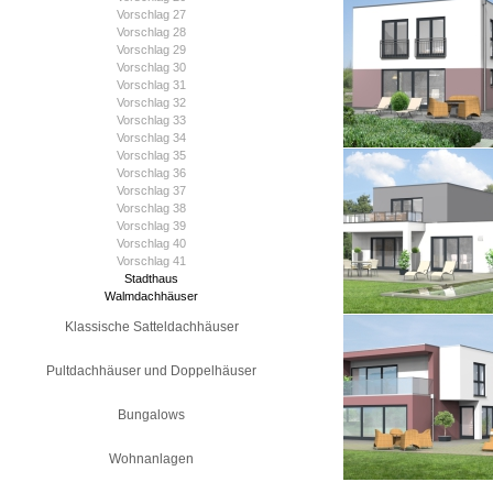
Vorschlag 27
Vorschlag 28
Vorschlag 29
Vorschlag 30
Vorschlag 31
Vorschlag 32
Vorschlag 33
Vorschlag 34
Vorschlag 35
Vorschlag 36
Vorschlag 37
Vorschlag 38
Vorschlag 39
Vorschlag 40
Vorschlag 41
Stadthaus
Walmdachhäuser
Klassische Satteldachhäuser
Pultdachhäuser und Doppelhäuser
Bungalows
Wohnanlagen