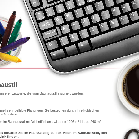
austil
unserer Entwürfe, die vom Bauhausstil inspiriert wurden.
ktuell sehr beliebte Planungen. Sie bestechen durch Ihre kubischen
en Grundrissen.
len im Bauhausstil mit Wohnflächen zwischen 1206 m² bis zu 240 m²
k erhalten Sie im Hauskatalog zu den Villen im Bauhausstiel, den
Link finden.