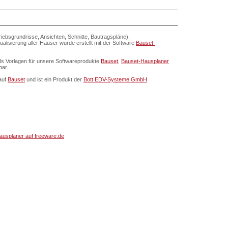
riebsgrundrisse, Ansichten, Schnitte, Bautragspläne),
lisierung aller Häuser wurde erstellt mit der Software
Bauset-
als Vorlagen für unsere Softwareprodukte
Bauset
,
Bauset-Hausplaner
bar.
auf
Bauset
und ist ein Produkt der
Bott EDV-Systeme GmbH
usplaner auf freeware.de