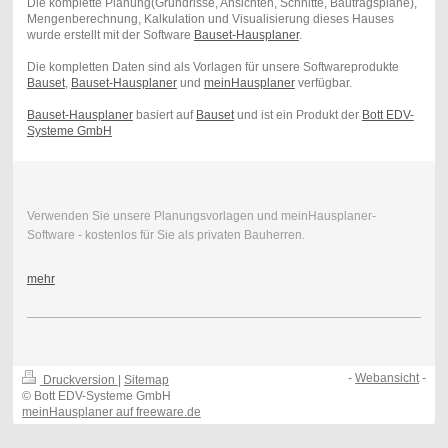
Die komplette Planung(Grundrisse, Ansichten, Schnitte, Bautragspläne),
Mengenberechnung, Kalkulation und Visualisierung dieses Hauses
wurde erstellt mit der Software
Bauset-Hausplaner
.
Die kompletten Daten sind als Vorlagen für unsere Softwareprodukte
Bauset
,
Bauset-Hausplaner
und
meinHausplaner
verfügbar.
Bauset-Hausplaner
basiert auf
Bauset
und ist ein Produkt der
Bott EDV-
Systeme GmbH
Verwenden Sie unsere Planungsvorlagen und meinHausplaner-
Software - kostenlos für Sie als privaten Bauherren.
mehr
-
Webansicht
-
Druckversion
|
Sitemap
© Bott EDV-Systeme GmbH
meinHausplaner auf freeware.de