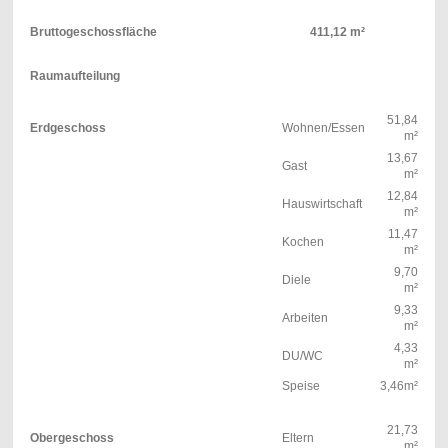
Bruttogeschossfläche
411,12 m²
Raumaufteilung
51,84
Erdgeschoss
Wohnen/Essen
m²
13,67
Gast
m²
12,84
Hauswirtschaft
m²
11,47
Kochen
m²
9,70
Diele
m²
9,33
Arbeiten
m²
4,33
DU/WC
m²
Speise
3,46m²
21,73
Obergeschoss
Eltern
m²