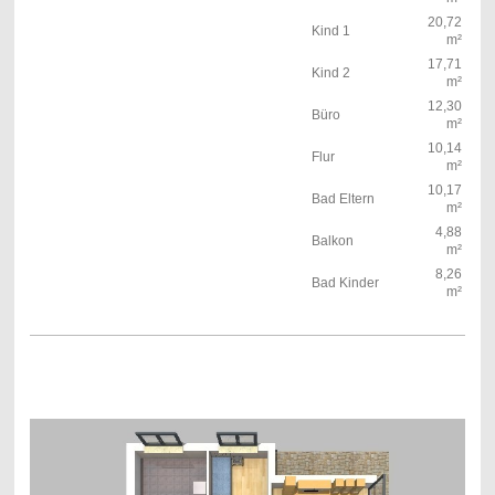
20,72
Kind 1
m²
17,71
Kind 2
m²
12,30
Büro
m²
10,14
Flur
m²
10,17
Bad Eltern
m²
4,88
Balkon
m²
8,26
Bad Kinder
m²