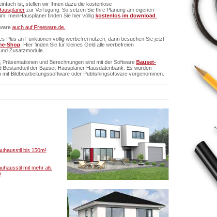
infach ist, stellen wir Ihnen dazu die kostenlose
Hausplaner
zur Verfügung. So setzen Sie Ihre Planung am eigenen
m. meinHausplaner finden Sie hier völlig
kostenlos im download
.
ftware
auch auf Freeware.de.
 Plus an Funktionen völlig werbefrei nutzen, dann besuchen Sie jetzt
ne-Shop
. Hier finden Sie für kleines Geld alle werbefreien
und Zusatzmodule.
ne, Präsentationen und Berechnungen sind mit der Software
Bauset-
ind Bestandteil der Bauset-Hausplaner Hausdatenbank. Es wurden
n mit Bildbearbeitungssoftware oder Publishingsoftware vorgenommen.
auhausstil bis 150m²
auhausstil mit mehr als
n