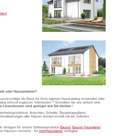
ldach
tekt oder Hausanbieter?
svorschläge als Basis für Ihren eigenen Hauskatalog verwenden oder
og sinnvoll ergänzen. Interessiert ? Schreiben Sie uns einfach eine
e Lizenzkosten sind geringer wie Sie denken
!
ertriebsgrundrisse, Ansichten, Schnitte, Bauantragspläne),
ualisierungen aller Häuser wurden erstellt mit der Software
als Vorlagen für unsere Softwareprodukte
Bauset
,
Bauset-Hausplaner
nen Häusern vermerkt - für
meinHausplaner
verfügbar.