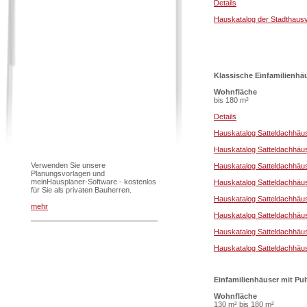
Details
Hauskatalog der Stadthausv
Klassische Einfamilienhä
Wohnfläche
bis 180 m²
Details
Hauskatalog Satteldachhäus
Hauskatalog Satteldachhäu
Verwenden Sie unsere
Hauskatalog Satteldachhäu
Planungsvorlagen und
meinHausplaner-Software - kostenlos
Hauskatalog Satteldachhäu
für Sie als privaten Bauherren.
Hauskatalog Satteldachhäu
mehr
Hauskatalog Satteldachhäu
Hauskatalog Satteldachhäu
Hauskatalog Satteldachhäu
Einfamilienhäuser mit Pu
Wohnfläche
130 m² bis 180 m²