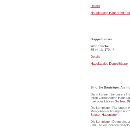
Details
Hauskatalog Häuser mit Pu
Doppelhäuser
Wohnfläche
85 m² bis 170 m²
Details
Hauskatalog Doppelhäuser
Sind Sie Bauträger, Archi
Dann können Sie unsere Hau
Ihren vorhandenen Hauskatal
mail oder klicken Sie
hier
.
Di
Die kompletten Planungen (V
Mengenberechnungen und Vis
Bauset-Hausplaner
.
Die kompletten Daten sind 
und - so wie bei den einzel