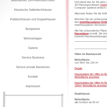
Bauhausstil, Zelt-/Walmdachhaus
Und damit das für Sie ganz e
3D-Planungssoftware
mein
Computer spielend einfach u
Klassische Satteldachhäuser
Alternativ finden Sie die So
Pultdachhäuser und Doppelhäuser
Möchten Sie ein umfassendes
den
meinHausplaner-Onli
meinHausplaner-Versionen 
Bungalows
Alle hier präsentierten Plä
Hausplaner
erstellt. Sie s
keinerlei Nachbearbeitunge
Wohnanlagen
Galerie
Villen im Bauhausstil
Service Business
Wohnfläche
von 95m² bis 220 m²
Service private Bauherren
Details
Hauskatalog der Villen im B
Kontakt
Wohnfläche anzeigen
Hauskatalog der Villen im B
150m² Wohnfläche anzeige
Impressum
Stadthäuser
Wohnfläche
alle Größen ab 95 m²