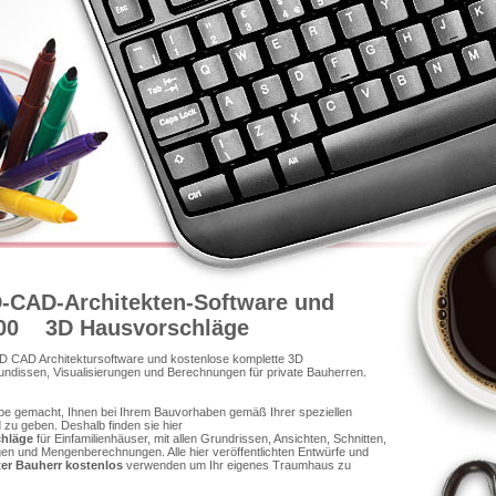
-CAD-Architekten-Software und
00 3D Hausvorschläge
 3D CAD Architektursoftware und kostenlose komplette 3D
undissen, Visualisierungen und Berechnungen für private Bauherren.
be gemacht, Ihnen bei Ihrem Bauvorhaben gemäß Ihrer speziellen
d zu geben.
Deshalb finden sie hier
chläge
für Einfamilienhäuser, mit allen Grundrissen, Ansichten, Schnitten,
ngen und Mengenberechnungen. Alle hier veröffentlichten Entwürfe und
ater Bauherr kostenlos
verwenden um Ihr eigenes Traumhaus zu