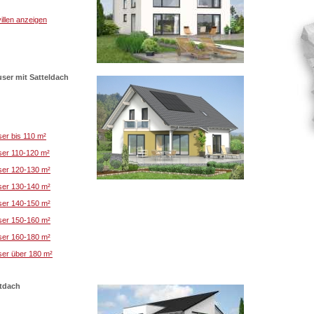
illen anzeigen
user mit Satteldach
er bis 110 m²
ser 110-120 m²
ser 120-130 m²
ser 130-140 m²
ser 140-150 m²
ser 150-160 m²
ser 160-180 m²
ser über 180 m²
ltdach