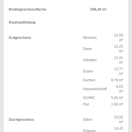
Bruttogeschossfläche
296,40 m²
Raumaufteilung
15,59
Erdgeschoss
Wohnen
m²
12,25
Diele
m²
12,41
Arbeiten
m²
12,77
Essen
m²
Kochen
8,79 m²
8,03
Hauswirtschaft
m²
DU/WC
5,20 m²
Flur
1,66
m²
16,50
Dachgeschoss
Eltern
m²
14,43
Empore