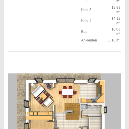
m²
13,89
Kind 2
m²
14,12
Kind 1
m²
10,03
Bad
m²
Ankleiden
8,16 m²