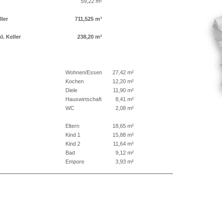
s
59,22 m²
ller
711,525 m³
. Keller
238,20 m²
Wohnen/Essen
27,42 m²
Kochen
12,20 m²
Diele
11,90 m²
Hauswirtschaft
8,41 m²
WC
2,08 m²
Eltern
18,65 m²
Kind 1
15,88 m²
Kind 2
11,64 m²
Bad
9,12 m²
Empore
3,93 m²