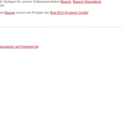
als Vorlagen für unsere Softwareprodukte
Bauset
,
Bauset-Hausplaner
bar.
auf
Bauset
und ist ein Produkt der
Bott EDV-Systeme GmbH
usplaner auf freeware.de