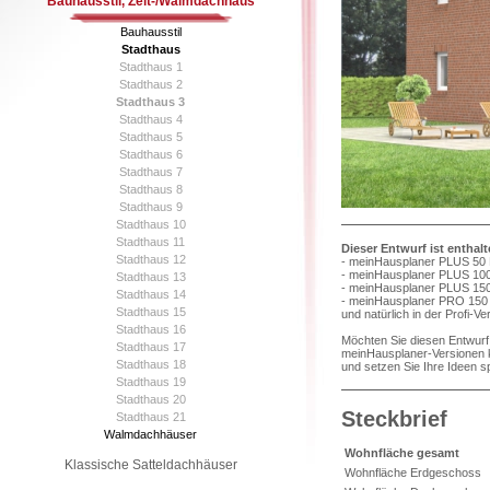
Bauhausstil, Zelt-/Walmdachhaus
Bauhausstil
Stadthaus
Stadthaus 1
Stadthaus 2
Stadthaus 3
Stadthaus 4
Stadthaus 5
Stadthaus 6
Stadthaus 7
Stadthaus 8
Stadthaus 9
Stadthaus 10
Stadthaus 11
Dieser Entwurf ist enthal
Stadthaus 12
- meinHausplaner PLUS 50 
- meinHausplaner PLUS 100
Stadthaus 13
- meinHausplaner PLUS 150
Stadthaus 14
- meinHausplaner PRO 150 
Stadthaus 15
und natürlich in der Profi-V
Stadthaus 16
Möchten Sie diesen Entwurf 
Stadthaus 17
meinHausplaner-Versionen k
Stadthaus 18
und setzen Sie Ihre Ideen s
Stadthaus 19
Stadthaus 20
Steckbrief
Stadthaus 21
Walmdachhäuser
Wohnfläche gesamt
Klassische Satteldachhäuser
Wohnfläche Erdgeschoss