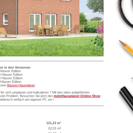
ten in den Versionen
:
Häuser Edition
 Häuser Edition
 Häuser Edition
Häuser Edition
ersion
Bauset-Hausplaner
.
für sich umplanen und kalkulieren ? Mit den oben aufgeführten
ein Problem. Besuchen Sie jetzt den
meinHausplaner-Online-Shop
-
pielerisch einfach am eigenen PC um !
121,23 m²
62,01 m²