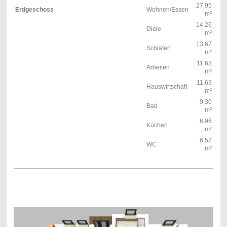
27,95
Erdgeschoss
Wohnen/Essen
m²
14,26
Diele
m²
13,67
Schlafen
m²
11,63
Arbeiten
m²
11,63
Hauswirtschaft
m²
9,30
Bad
m²
6,96
Kochen
m²
6,57
WC
m²