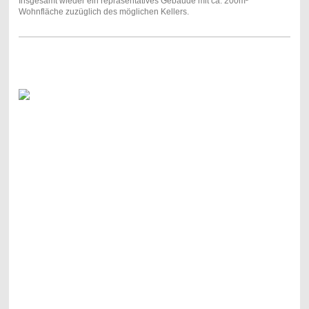
Insgesamt wieder ein repräsentatives Gebäude mit ca. 200m²
Wohnfläche zuzüglich des möglichen Kellers.