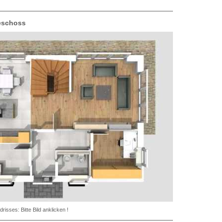
eschoss
sses: Bitte Bild anklicken !