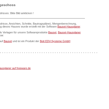
geschoss
sses: Bitte Bild anklicken !
drisse, Ansichten, Schnitte, Bautragspläne), Mengenberechnung,
ung dieses Hauses wurde erstellt mit der Software
Bauset-Hausplaner
.
als Vorlagen für unsere Softwareprodukte
Bauset
,
Bauset-Hausplaner
bar.
auf
Bauset
und ist ein Produkt der
Bott EDV-Systeme GmbH
usplaner auf freeware.de