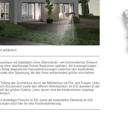
d anklicken!
osshaus mit Satteldach ohne Überstände - ein hochmoderner Entwurf,
ung ohne überflüssige Extras Baukosten optimiert. Ein kostengünstiges
die farbig abgesetzten Fassadenkürzungen zwischen den bodentiefen
ssade eine Spannung, die das Haus letztenendes größer erscheinen
 Teilung der Grundrisse durch die Mittelachse mit Flur und Treppe. Links
Koch-/Essbereich sowie den offenen Wohnbereich. Im OG dominert in der
mit der großen Galerie. Links davon sind die Kinderzimmer angelegt,
Bereich.
en dreiteiligen Fenster im EG sowie die bodentiefen Elemente im OG.
sorgen auch hier für eine Kostenoptimierung.