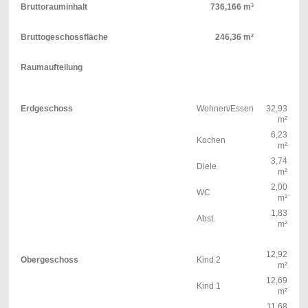
Bruttorauminhalt
736,166 m³
Bruttogeschossfläche
246,36 m²
Raumaufteilung
Erdgeschoss
Wohnen/Essen
32,93
m²
6,23
Kochen
m²
3,74
Diele
m²
2,00
WC
m²
1,83
Abst.
m²
12,92
Obergeschoss
Kind 2
m²
12,69
Kind 1
m²
11,68