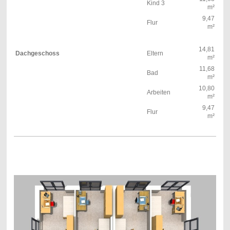
Kind 3
m²
9,47
Flur
m²
14,81
Dachgeschoss
Eltern
m²
11,68
Bad
m²
10,80
Arbeiten
m²
9,47
Flur
m²