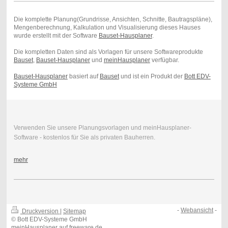
Die komplette Planung(Grundrisse, Ansichten, Schnitte, Bautragspläne),
Mengenberechnung, Kalkulation und Visualisierung dieses Hauses
wurde erstellt mit der Software
Bauset-Hausplaner
.
Die kompletten Daten sind als Vorlagen für unsere Softwareprodukte
Bauset
,
Bauset-Hausplaner
und
meinHausplaner
verfügbar.
Bauset-Hausplaner
basiert auf
Bauset
und ist ein Produkt der
Bott EDV-
Systeme GmbH
Verwenden Sie unsere Planungsvorlagen und meinHausplaner-
Software - kostenlos für Sie als privaten Bauherren.
mehr
-
Webansicht
-
Druckversion
|
Sitemap
© Bott EDV-Systeme GmbH
meinHausplaner auf freeware.de