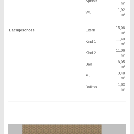
Speise
m²
1,92
WC
m²
15,08
Dachgeschoss
Eltern
m²
11,40
Kind 1
m²
11,06
Kind 2
m²
8,05
Bad
m²
3,48
Flur
m²
1,63
Balkon
m²