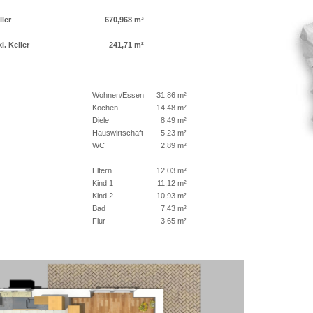
ller
670,968 m³
. Keller
241,71 m²
Wohnen/Essen
31,86 m²
Kochen
14,48 m²
Diele
8,49 m²
Hauswirtschaft
5,23 m²
WC
2,89 m²
Eltern
12,03 m²
Kind 1
11,12 m²
Kind 2
10,93 m²
Bad
7,43 m²
Flur
3,65 m²