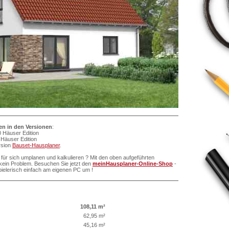
ten in den Versionen
:
 Häuser Edition
Häuser Edition
ersion
Bauset-Hausplaner
.
für sich umplanen und kalkulieren ? Mit den oben aufgeführten
ein Problem. Besuchen Sie jetzt den
meinHausplaner-Online-Shop
-
pielerisch einfach am eigenen PC um !
108,11 m²
62,95 m²
s
45,16 m²