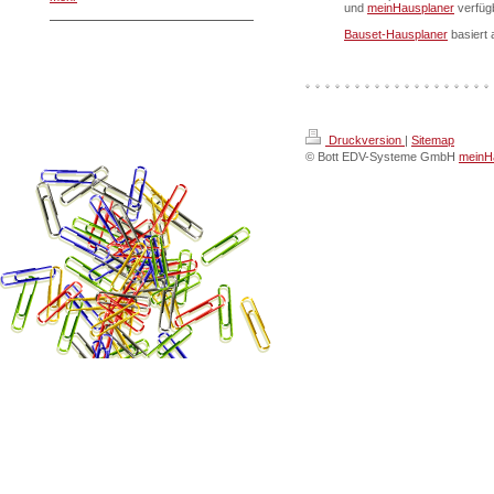
und
meinHausplaner
verfüg
Bauset-Hausplaner
basiert 
Druckversion
|
Sitemap
© Bott EDV-Systeme GmbH
meinHa