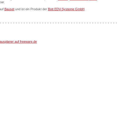
bar.
auf
Bauset
und ist ein Produkt der
Bott EDV-Systeme GmbH
usplaner auf freeware.de