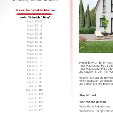
Bauhausstil, Zelt-/Walmdachhaus
Klassische Satteldachhäuser
Wohnfläche bis 120 m²
Haus SD-07
Haus SD-11
Haus SD-18
Haus SD-26
Haus SD-35
Haus SD-47
Haus SD-51
Haus SD-53
Haus SD-69
Haus SD-72
Haus SD-73
Dieser Entwurf ist enthal
- meinHausplaner PLUS 150
Haus SD-74
- meinHausplaner PRO 150 
Haus SD-77
und natürlich in der Profi-V
Haus SD-80
Möchten Sie diesen Entwurf 
Haus SD-86
meinHausplaner-Versionen k
Haus SD-92
und setzen Sie Ihre Ideen s
Haus SD-106
Haus SD-107
Haus SD-113
Steckbrief
Haus SD-115
Wohnfläche gesamt
Haus SD-116
Haus SD-120
Wohnfläche Erdgeschoss
Haus SD-179
Wohnfläche Dachgeschos