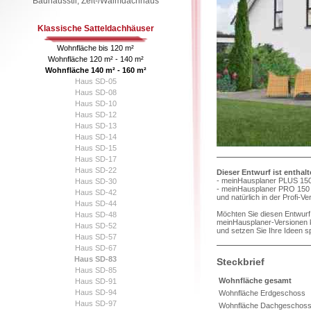
Bauhausstil, Zelt-/Walmdachhaus
Klassische Satteldachhäuser
Wohnfläche bis 120 m²
Wohnfläche 120 m² - 140 m²
Wohnfläche 140 m² - 160 m²
Haus SD-05
Haus SD-08
Haus SD-10
Haus SD-12
Haus SD-13
Haus SD-14
Haus SD-15
Haus SD-17
Haus SD-22
Dieser Entwurf ist enthal
- meinHausplaner PLUS 150
Haus SD-30
- meinHausplaner PRO 150 
Haus SD-42
und natürlich in der Profi-V
Haus SD-44
Möchten Sie diesen Entwurf 
Haus SD-48
meinHausplaner-Versionen k
Haus SD-52
und setzen Sie Ihre Ideen s
Haus SD-57
Haus SD-67
Haus SD-83
Steckbrief
Haus SD-85
Wohnfläche gesamt
Haus SD-91
Haus SD-94
Wohnfläche Erdgeschoss
Haus SD-97
Wohnfläche Dachgeschos