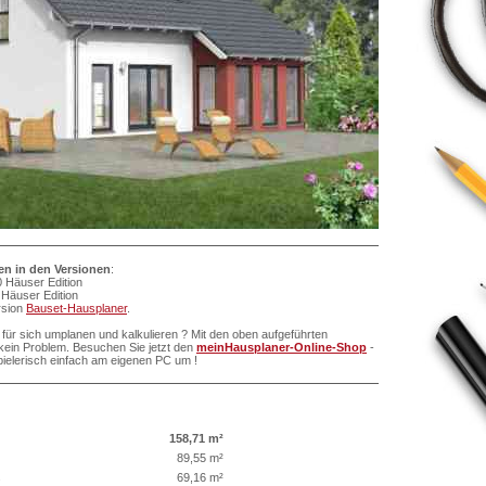
ten in den Versionen
:
 Häuser Edition
Häuser Edition
ersion
Bauset-Hausplaner
.
für sich umplanen und kalkulieren ? Mit den oben aufgeführten
ein Problem. Besuchen Sie jetzt den
meinHausplaner-Online-Shop
-
pielerisch einfach am eigenen PC um !
158,71 m²
89,55 m²
s
69,16 m²