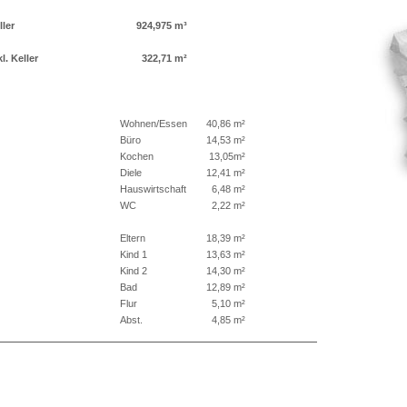
ller
924,975 m³
. Keller
322,71 m²
Wohnen/Essen
40,86 m²
Büro
14,53 m²
Kochen
13,05m²
Diele
12,41 m²
Hauswirtschaft
6,48 m²
WC
2,22 m²
Eltern
18,39 m²
Kind 1
13,63 m²
Kind 2
14,30 m²
Bad
12,89 m²
Flur
5,10 m²
Abst.
4,85 m²