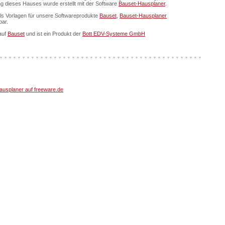
ung dieses Hauses wurde erstellt mit der Software
Bauset-Hausplaner
.
als Vorlagen für unsere Softwareprodukte
Bauset
,
Bauset-Hausplaner
bar.
auf
Bauset
und ist ein Produkt der
Bott EDV-Systeme GmbH
usplaner auf freeware.de