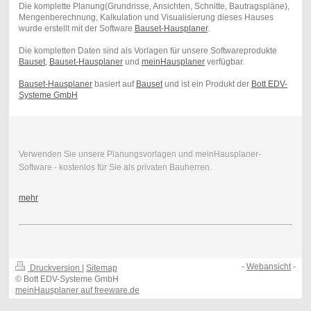
Die komplette Planung(Grundrisse, Ansichten, Schnitte, Bautragspläne),
Mengenberechnung, Kalkulation und Visualisierung dieses Hauses
wurde erstellt mit der Software
Bauset-Hausplaner
.
Die kompletten Daten sind als Vorlagen für unsere Softwareprodukte
Bauset
,
Bauset-Hausplaner
und
meinHausplaner
verfügbar.
Bauset-Hausplaner
basiert auf
Bauset
und ist ein Produkt der
Bott EDV-
Systeme GmbH
Verwenden Sie unsere Planungsvorlagen und meinHausplaner-
Software - kostenlos für Sie als privaten Bauherren.
mehr
-
Webansicht
-
Druckversion
|
Sitemap
© Bott EDV-Systeme GmbH
meinHausplaner auf freeware.de