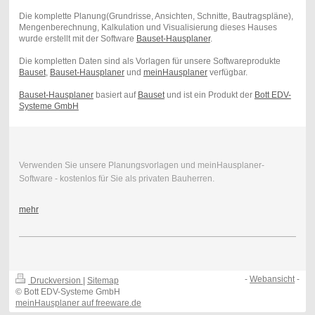
Die komplette Planung(Grundrisse, Ansichten, Schnitte, Bautragspläne),
Mengenberechnung, Kalkulation und Visualisierung dieses Hauses
wurde erstellt mit der Software
Bauset-Hausplaner
.
Die kompletten Daten sind als Vorlagen für unsere Softwareprodukte
Bauset
,
Bauset-Hausplaner
und
meinHausplaner
verfügbar.
Bauset-Hausplaner
basiert auf
Bauset
und ist ein Produkt der
Bott EDV-
Systeme GmbH
Verwenden Sie unsere Planungsvorlagen und meinHausplaner-
Software - kostenlos für Sie als privaten Bauherren.
mehr
-
Webansicht
-
Druckversion
|
Sitemap
© Bott EDV-Systeme GmbH
meinHausplaner auf freeware.de