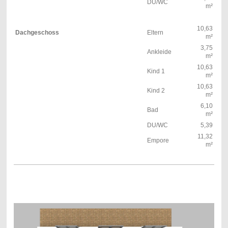
DU/WC
m²
10,63
Dachgeschoss
Eltern
m²
3,75
Ankleide
m²
10,63
Kind 1
m²
10,63
Kind 2
m²
6,10
Bad
m²
DU/WC
5,39
11,32
Empore
m²