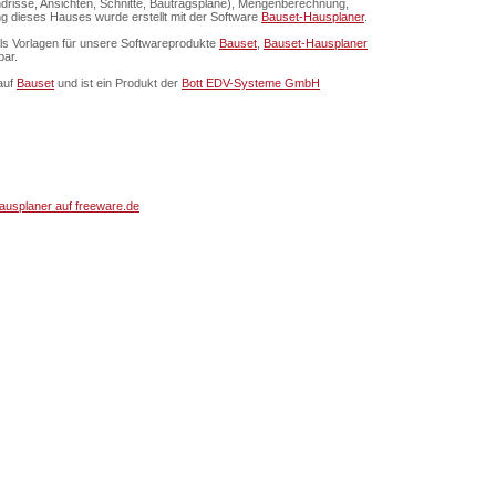
drisse, Ansichten, Schnitte, Bautragspläne), Mengenberechnung,
ung dieses Hauses wurde erstellt mit der Software
Bauset-Hausplaner
.
als Vorlagen für unsere Softwareprodukte
Bauset
,
Bauset-Hausplaner
bar.
auf
Bauset
und ist ein Produkt der
Bott EDV-Systeme GmbH
usplaner auf freeware.de