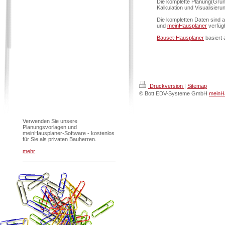
Die komplette Planung(Grun
Kalkulation und Visualisier
Die kompletten Daten sind 
und
meinHausplaner
verfüg
Bauset-Hausplaner
basiert 
Druckversion
|
Sitemap
© Bott EDV-Systeme GmbH
meinHa
Verwenden Sie unsere
Planungsvorlagen und
meinHausplaner-Software - kostenlos
für Sie als privaten Bauherren.
mehr