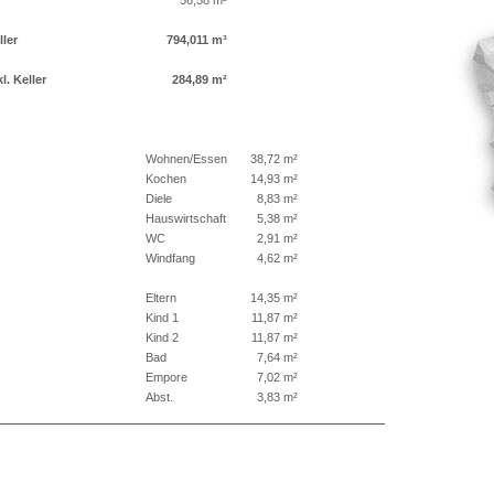
s
56,58 m²
ller
794,011 m³
. Keller
284,89 m²
Wohnen/Essen
38,72 m²
Kochen
14,93 m²
Diele
8,83 m²
Hauswirtschaft
5,38 m²
WC
2,91 m²
Windfang
4,62 m²
Eltern
14,35 m²
Kind 1
11,87 m²
Kind 2
11,87 m²
Bad
7,64 m²
Empore
7,02 m²
Abst.
3,83 m²