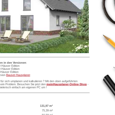
ten in den Versionen
:
 Häuser Edition
 Häuser Edition
Häuser Edition
ersion
Bauset-Hausplaner
.
für sich umplanen und kalkulieren ? Mit den oben aufgeführten
ein Problem. Besuchen Sie jetzt den
meinHausplaner-Online-Shop
-
pielerisch einfach am eigenen PC um !
131,97 m²
75,39 m²