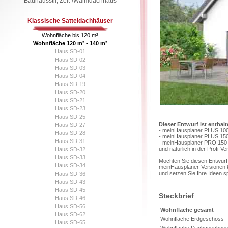
Bauhausstil, Zelt-/Walmdachhaus
Klassische Satteldachhäuser
Wohnfläche bis 120 m²
Wohnfläche 120 m² - 140 m²
Haus SD-01
Haus SD-02
Haus SD-03
Haus SD-04
Haus SD-19
Haus SD-20
Haus SD-21
Haus SD-23
Haus SD-25
Dieser Entwurf ist enthal
Haus SD-27
- meinHausplaner PLUS 100
Haus SD-28
- meinHausplaner PLUS 150
Haus SD-31
- meinHausplaner PRO 150 
und natürlich in der Profi-V
Haus SD-32
Haus SD-33
Möchten Sie diesen Entwurf 
Haus SD-34
meinHausplaner-Versionen k
und setzen Sie Ihre Ideen s
Haus SD-36
Haus SD-43
Haus SD-45
Steckbrief
Haus SD-46
Haus SD-56
Wohnfläche gesamt
Haus SD-62
Wohnfläche Erdgeschoss
Haus SD-65