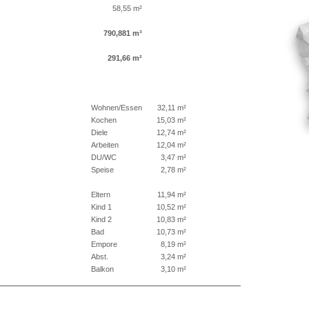
s
58,55 m²
790,881 m³
291,66 m²
Wohnen/Essen
32,11 m²
Kochen
15,03 m²
Diele
12,74 m²
Arbeiten
12,04 m²
DU/WC
3,47 m²
Speise
2,78 m²
Eltern
11,94 m²
Kind 1
10,52 m²
Kind 2
10,83 m²
Bad
10,73 m²
Empore
8,19 m²
Abst.
3,24 m²
Balkon
3,10 m²