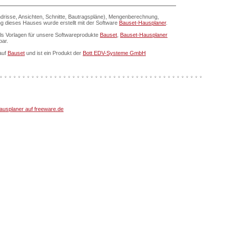
drisse, Ansichten, Schnitte, Bautragspläne), Mengenberechnung,
ung dieses Hauses wurde erstellt mit der Software
Bauset-Hausplaner
.
als Vorlagen für unsere Softwareprodukte
Bauset
,
Bauset-Hausplaner
bar.
auf
Bauset
und ist ein Produkt der
Bott EDV-Systeme GmbH
usplaner auf freeware.de