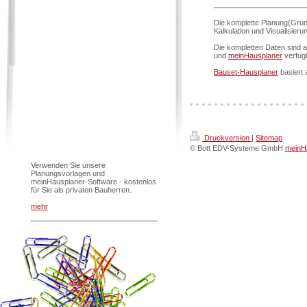
Die komplette Planung(Grun
Kalkulation und Visualisier
Die kompletten Daten sind 
und
meinHausplaner
verfüg
Bauset-Hausplaner
basiert 
Druckversion
|
Sitemap
© Bott EDV-Systeme GmbH
meinHa
Verwenden Sie unsere
Planungsvorlagen und
meinHausplaner-Software - kostenlos
für Sie als privaten Bauherren.
mehr