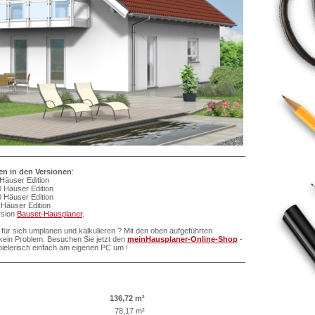
ten in den Versionen
:
Häuser Edition
 Häuser Edition
 Häuser Edition
Häuser Edition
ersion
Bauset-Hausplaner
.
für sich umplanen und kalkulieren ? Mit den oben aufgeführten
ein Problem. Besuchen Sie jetzt den
meinHausplaner-Online-Shop
-
pielerisch einfach am eigenen PC um !
136,72 m²
78,17 m²