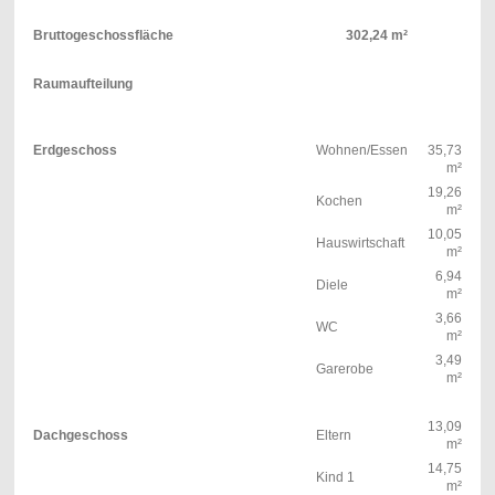
Bruttogeschossfläche
302,24 m²
Raumaufteilung
Erdgeschoss
Wohnen/Essen
35,73
m²
19,26
Kochen
m²
10,05
Hauswirtschaft
m²
6,94
Diele
m²
3,66
WC
m²
3,49
Garerobe
m²
13,09
Dachgeschoss
Eltern
m²
14,75
Kind 1
m²