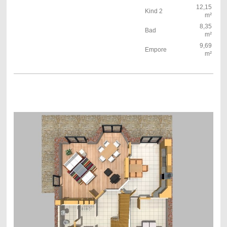
12,15
Kind 2
m²
8,35
Bad
m²
9,69
Empore
m²