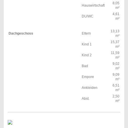
8,05
Hauswirtschaft
m²
4,61
DU/WC
m²
13,13
Dachgeschoss
Eltern
m²
15,37
Kind 1
m²
11,59
Kind 2
m²
9,02
Bad
m²
9,09
Empore
m²
6,51
Ankleiden
m²
2,50
Abst.
m²